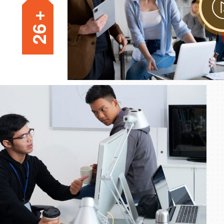
+
6
2