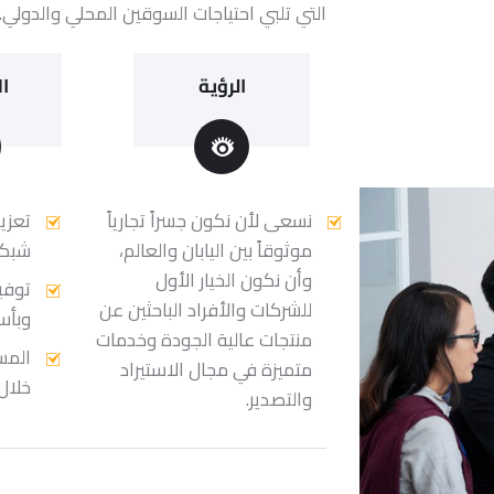
التي تلبي احتياجات السوقين المحلي والدولي.
الرؤية
ا
نسعى لأن نكون جسراً تجارياً
تعزي
موثوقاً بين اليابان والعالم،
شبكة 
وأن نكون الخيار الأول
توفير
للشركات والأفراد الباحثين عن
وبأس
منتجات عالية الجودة وخدمات
المس
متميزة في مجال الاستيراد
خلال
والتصدير.