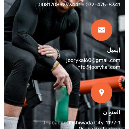
072-475-8341 - 00817085293441‬
إيميل
joorykai60@gmail.com
info@joorykai.com
العنوان
1197-1 Inabacho, Kishiwada City,
Osaka Prefecture